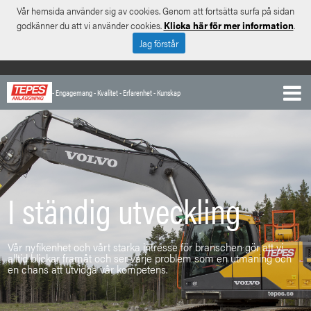
Vår hemsida använder sig av cookies. Genom att fortsätta surfa på sidan
godkänner du att vi använder cookies.
Klicka här för mer information
.
Jag förstår
- Engagemang - Kvalitet - Erfarenhet - Kunskap
I ständig utveckling
Vår nyfikenhet och vårt starka intresse för branschen gör att vi
alltid blickar framåt och ser varje problem som en utmaning och
en chans att utvidga vår kompetens.